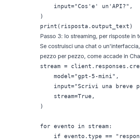
    input="Cos'e' un'API?",

)

print(risposta.output_text)
Passo 3: lo streaming, per risposte in 
Se costruisci una chat o un'interfaccia,
pezzo per pezzo, come accade in Ch
stream = client.responses.cre
    model="gpt-5-mini",

    input="Scrivi una breve p
    stream=True,

)

for evento in stream:

    if evento.type == "respon