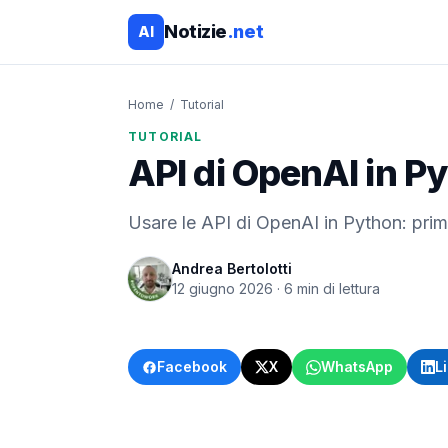
Notizie
.net
AI
Home
/
Tutorial
TUTORIAL
API di OpenAI in Py
Usare le API di OpenAI in Python: prim
Andrea Bertolotti
12 giugno 2026
·
6
min di lettura
Facebook
X
WhatsApp
L