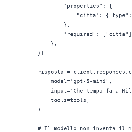
        "properties": {

            "citta": {"type":
        },

        "required": ["citta"],
    },

}]

risposta = client.responses.c
    model="gpt-5-mini",

    input="Che tempo fa a Mil
    tools=tools,

)

# Il modello non inventa il m