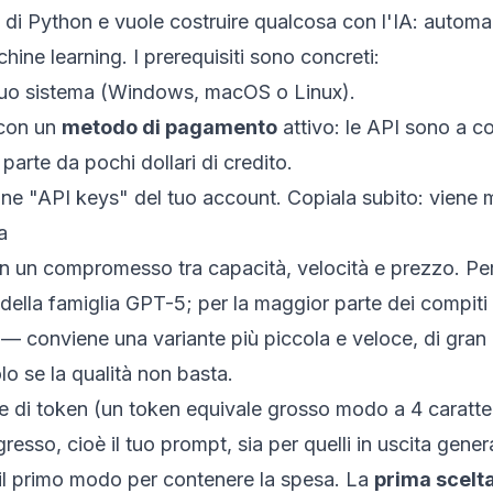
di Python e vuole costruire qualcosa con l'IA: automazi
ne learning. I prerequisiti sono concreti:
 tuo sistema (Windows, macOS o Linux).
con un
metodo di pagamento
attivo: le API sono a c
arte da pochi dollari di credito.
one "API keys" del tuo account. Copiala subito: viene 
a
 un compromesso tra capacità, velocità e prezzo. Per
a della famiglia GPT-5; per la maggior parte dei compiti p
 — conviene una variante più piccola e veloce, di gran
olo se la qualità non basta.
one di token (un token equivale grosso modo a 4 caratter
ingresso, cioè il tuo prompt, sia per quelli in uscita gen
è il primo modo per contenere la spesa. La
prima scelt