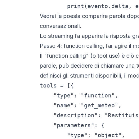
        print(evento.delta, e
Vedrai la poesia comparire parola dopo
conversazionali.
Lo streaming fa apparire la risposta g
Passo 4: function calling, far agire il m
Il "function calling" (o tool use) è ciò
parole, può decidere di chiamare una 
definisci gli strumenti disponibili, il m
tools = [{

    "type": "function",

    "name": "get_meteo",

    "description": "Restituis
    "parameters": {

        "type": "object",
