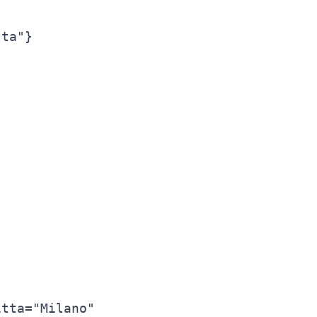
ta"}

tta="Milano"
