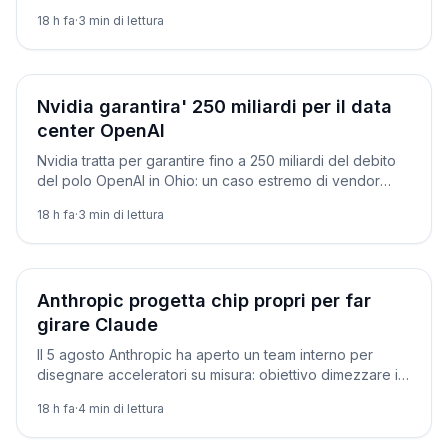
con l'IA guida i round.
18 h fa
·
3
min di lettura
Aziende
Nvidia garantira' 250 miliardi per il data
center OpenAI
Nvidia tratta per garantire fino a 250 miliardi del debito
del polo OpenAI in Ohio: un caso estremo di vendor
financing.
18 h fa
·
3
min di lettura
Aziende
Anthropic progetta chip propri per far
girare Claude
Il 5 agosto Anthropic ha aperto un team interno per
disegnare acceleratori su misura: obiettivo dimezzare il
costo per token di Claude.
18 h fa
·
4
min di lettura