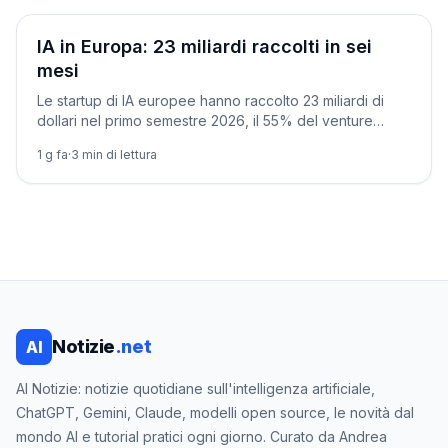
Aziende
IA in Europa: 23 miliardi raccolti in sei
mesi
Le startup di IA europee hanno raccolto 23 miliardi di
dollari nel primo semestre 2026, il 55% del venture
capital regionale. Sanità in testa.
1 g fa
·
3
min di lettura
Notizie
.net
AI
AI Notizie: notizie quotidiane sull'intelligenza artificiale,
ChatGPT, Gemini, Claude, modelli open source, le novità dal
mondo AI e tutorial pratici ogni giorno. Curato da Andrea