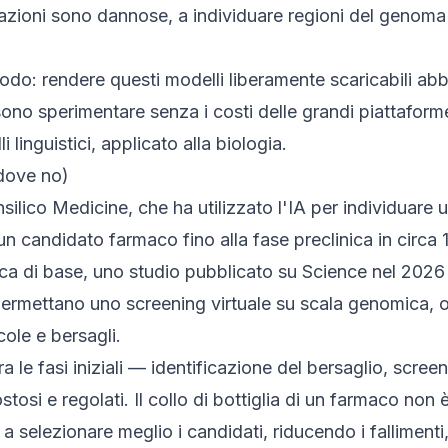
zioni sono dannose, a individuare regioni del genoma 
do: rendere questi modelli liberamente scaricabili abba
sono sperimentare senza i costi delle grandi piattaforme
inguistici, applicato alla biologia.
 dove no)
silico Medicine, che ha utilizzato l'IA per individuare 
n candidato farmaco fino alla fase preclinica in circa 1
erca di base, uno studio pubblicato su
Science
nel 2026 
rmettano uno screening virtuale su scala genomica, o
cole e bersagli.
a le fasi iniziali — identificazione del bersaglio, scre
ostosi e regolati. Il collo di bottiglia di un farmaco non
 a selezionare meglio i candidati, riducendo i falliment