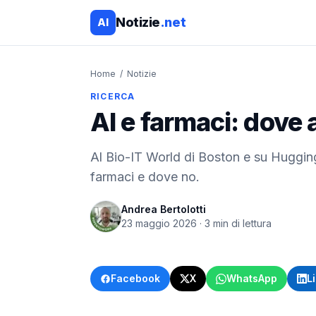
Notizie
.net
AI
Home
/
Notizie
RICERCA
AI e farmaci: dove 
Al Bio-IT World di Boston e su Hugging
farmaci e dove no.
Andrea Bertolotti
23 maggio 2026
·
3
min di lettura
Facebook
X
WhatsApp
L