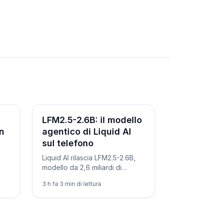
Novità
LFM2.5-2.6B: il modello
in
agentico di Liquid AI
sul telefono
Liquid AI rilascia LFM2.5-2.6B,
modello da 2,6 miliardi di
da
parametri pensato per gli agenti
3 h fa
·
3
min di lettura
ta
IA che gira su laptop e
smartphone. Ecco come
provarlo.