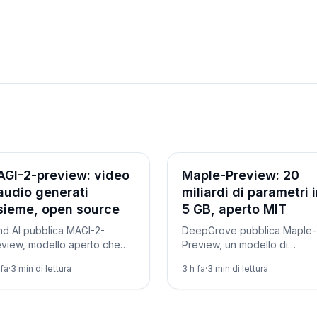
ità
Novità
GI-2-preview: video
Maple-Preview: 20
audio generati
miliardi di parametri 
sieme, open source
5 GB, aperto MIT
nd AI pubblica MAGI-2-
DeepGrove pubblica Maple-
eview, modello aperto che
Preview, un modello di
nera video in 1080p con
ragionamento a pesi ternari 
 fa
·
3
min di lettura
3 h fa
·
3
min di lettura
io sincronizzato da testo o
20 miliardi di parametri che s
agine. Licenza Apache 2.0:
in 5 GB e gira su un Mac mini.
me funziona.
Come provarlo.