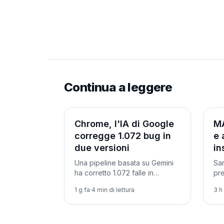
Continua a leggere
Ricerca
Nov
Chrome, l'IA di Google
MA
corregge 1.072 bug in
e 
due versioni
in
Una pipeline basata su Gemini
Sa
ha corretto 1.072 falle in
pr
Chrome 149 e 150 — più dei 23
ge
1 g fa
·
4
min di lettura
3 h
aggiornamenti precedenti — e
aud
ha scovato un bug vecchio di
imm
13 anni.
co