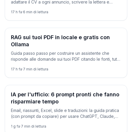
adattare il CV a ogni annuncio, scrivere la lettera e
simulare il colloquio, con prompt pronti.
17 h fa
·
6
min di lettura
Tutorial
RAG sui tuoi PDF in locale e gratis con
Ollama
Guida passo passo per costruire un assistente che
risponde alle domande sui tuoi PDF citando le fonti, tutto
in locale con Ollama, Python e Chroma.
17 h fa
·
7
min di lettura
Tutorial
IA per l'ufficio: 6 prompt pronti che fanno
risparmiare tempo
Email, riassunti, Excel, slide e traduzioni: la guida pratica
(con prompt da copiare) per usare ChatGPT, Claude,
Gemini e Copilot al lavoro, in sicurezza.
1 g fa
·
7
min di lettura