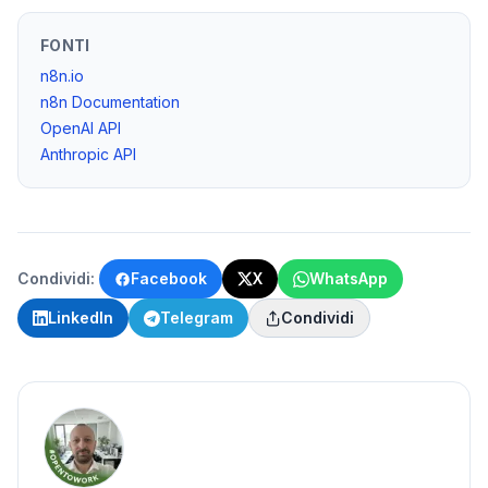
FONTI
n8n.io
n8n Documentation
OpenAI API
Anthropic API
Condividi:
Facebook
X
WhatsApp
LinkedIn
Telegram
Condividi