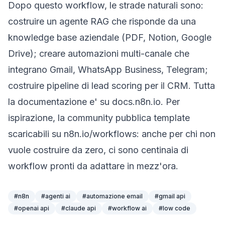
Dopo questo workflow, le strade naturali sono:
costruire un agente RAG che risponde da una
knowledge base
aziendale (PDF, Notion, Google
Drive); creare automazioni multi-canale che
integrano Gmail, WhatsApp Business, Telegram;
costruire pipeline di
lead scoring
per il CRM. Tutta
la documentazione e' su
docs.n8n.io
. Per
ispirazione, la community pubblica template
scaricabili su
n8n.io/workflows
: anche per chi non
vuole costruire da zero, ci sono centinaia di
workflow pronti da adattare in mezz'ora.
#
n8n
#
agenti ai
#
automazione email
#
gmail api
#
openai api
#
claude api
#
workflow ai
#
low code