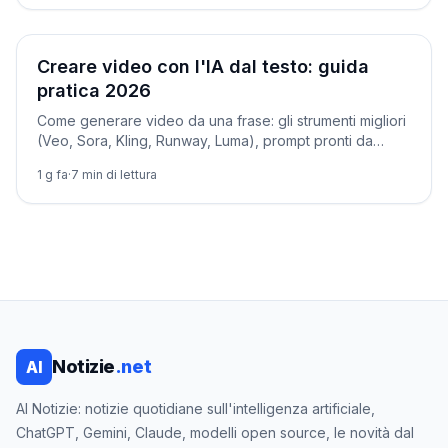
Tutorial
Creare video con l'IA dal testo: guida
pratica 2026
Come generare video da una frase: gli strumenti migliori
(Veo, Sora, Kling, Runway, Luma), prompt pronti da
copiare, costi ed errori da evitare.
1 g fa
·
7
min di lettura
Notizie
.net
AI
AI Notizie: notizie quotidiane sull'intelligenza artificiale,
ChatGPT, Gemini, Claude, modelli open source, le novità dal