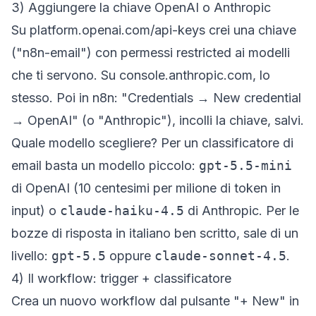
3) Aggiungere la chiave OpenAI o Anthropic
Su
platform.openai.com/api-keys
crei una chiave
("n8n-email") con permessi
restricted
ai modelli
che ti servono. Su
console.anthropic.com
, lo
stesso. Poi in n8n: "Credentials → New credential
→ OpenAI" (o "Anthropic"), incolli la chiave, salvi.
Quale modello scegliere? Per un classificatore di
email basta un modello piccolo:
gpt-5.5-mini
di OpenAI (10 centesimi per milione di token in
input) o
claude-haiku-4.5
di Anthropic. Per le
bozze di risposta in italiano ben scritto, sale di un
livello:
gpt-5.5
oppure
claude-sonnet-4.5
.
4) Il workflow: trigger + classificatore
Crea un nuovo workflow dal pulsante "+ New" in