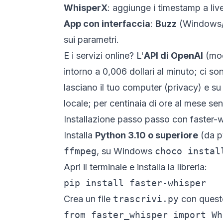
WhisperX
: aggiunge i timestamp a livel
App con interfaccia
:
Buzz
(Windows/
sui parametri.
E i servizi online? L'
API di OpenAI
(mod
intorno a 0,006 dollari al minuto; ci s
lasciano il tuo computer (privacy) e su
locale; per centinaia di ore al mese se
Installazione passo passo con faster-
Installa
Python 3.10 o superiore
(da p
ffmpeg
, su Windows
choco instal
Apri il terminale e installa la libreria:
pip install faster-whisper
Crea un file
trascrivi.py
con quest
from faster_whisper import Wh