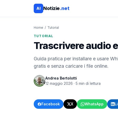
Notizie
.net
AI
Home
/
Tutorial
TUTORIAL
Trascrivere audio e
Guida pratica per installare e usare Whi
gratis e senza caricare i file online.
Andrea Bertolotti
12 maggio 2026
·
5
min di lettura
Facebook
X
WhatsApp
L