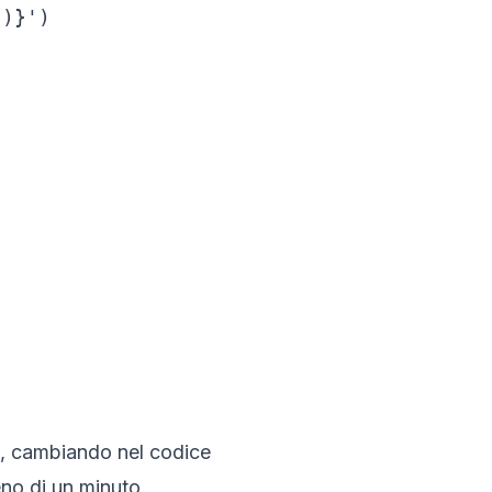
)}')

, cambiando nel codice
eno di un minuto.