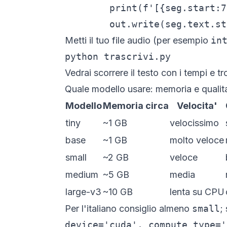
        print(f'[{seg.start:7
        out.write(seg.text.st
Metti il tuo file audio (per esempio
in
python trascrivi.py
Vedrai scorrere il testo con i tempi e t
Quale modello usare: memoria e qualit
Modello
Memoria circa
Velocita'
tiny
~1 GB
velocissimo
base
~1 GB
molto veloce
small
~2 GB
veloce
medium
~5 GB
media
large-v3
~10 GB
lenta su CPU
Per l'italiano consiglio almeno
small
;
device='cuda', compute_type='