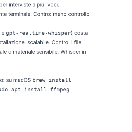
per interviste a piu' voci.
te terminale. Contro: meno controllo
e
gpt-realtime-whisper
) costa
llazione, scalabile. Contro: i file
ale o materiale sensibile, Whisper in
deo: su macOS
brew install
udo apt install ffmpeg
.