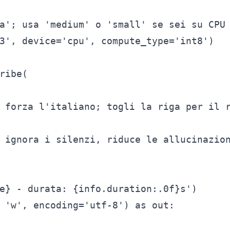
a'; usa 'medium' o 'small' se sei su CPU 
3', device='cpu', compute_type='int8')

ribe(

 forza l'italiano; togli la riga per il r
 ignora i silenzi, riduce le allucinazion
e} - durata: {info.duration:.0f}s')

 'w', encoding='utf-8') as out:
