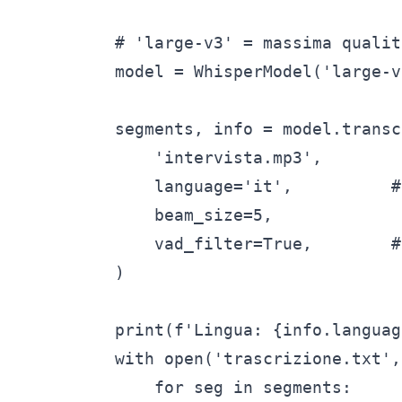
# 'large-v3' = massima qualit
model = WhisperModel('large-v
segments, info = model.transc
    'intervista.mp3',

    language='it',          #
    beam_size=5,

    vad_filter=True,        #
)

print(f'Lingua: {info.languag
with open('trascrizione.txt',
    for seg in segments:
