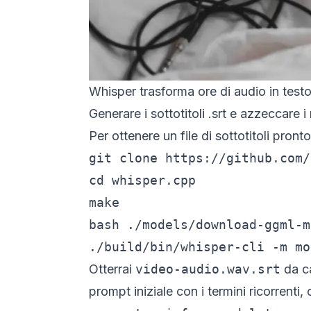
Whisper trasforma ore di audio in testo e
Generare i sottotitoli .srt e azzeccare i
Per ottenere un file di sottotitoli pron
git clone https://github.com/
cd whisper.cpp

make

bash ./models/download-ggml-m
./build/bin/whisper-cli -m mo
Otterrai
video-audio.wav.srt
da ca
prompt iniziale con i termini ricorrenti, 