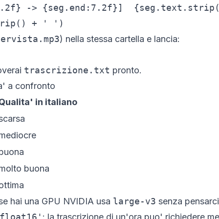
.2f} -> {seg.end:7.2f}]  {seg.text.strip(
rip() + ' ')
tervista.mp3
) nella stessa cartella e lancia:
roverai
trascrizione.txt
pronto.
a' a confronto
Qualita' in italiano
scarsa
mediocre
buona
molto buona
ottima
 se hai una GPU NVIDIA usa
large-v3
senza pensarci
float16'
: la trascrizione di un'ora puo' richiedere m