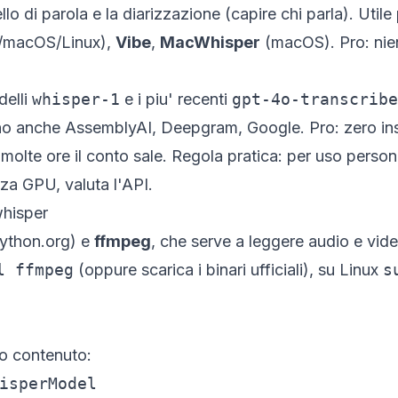
lo di parola e la diarizzazione (capire chi parla). Utile 
macOS/Linux),
Vibe
,
MacWhisper
(macOS). Pro: nien
elli
whisper-1
e i piu' recenti
gpt-4o-transcribe
ono anche AssemblyAI, Deepgram, Google. Pro: zero insta
 molte ore il conto sale. Regola pratica: per uso person
nza GPU, valuta l'API.
whisper
ython.org) e
ffmpeg
, che serve a leggere audio e vi
l ffmpeg
(oppure scarica i binari ufficiali), su Linux
s
o contenuto:
isperModel
