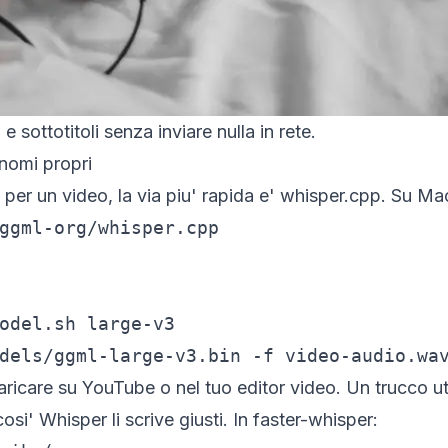
 sottotitoli senza inviare nulla in rete.
 nomi propri
to per un video, la via piu' rapida e' whisper.cpp. Su Ma
ggml-org/whisper.cpp

odel.sh large-v3

dels/ggml-large-v3.bin -f video-audio.wa
ricare su YouTube o nel tuo editor video. Un trucco uti
cosi' Whisper li scrive giusti. In faster-whisper: