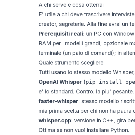
A chi serve e cosa otterrai
E' utile a chi deve trascrivere interviste
creator, segreterie. Alla fine avrai un tes
Prerequisiti reali
: un PC con Windows 
RAM per i modelli grandi; opzionale m
terminale (un paio di comandi); in alte
Quale strumento scegliere
Tutti usano lo stesso modello Whisper,
OpenAI Whisper
(
pip install op
e' lo standard. Contro: la piu' pesante.
faster-whisper
: stesso modello riscr
mia prima scelta per chi non ha paura d
whisper.cpp
: versione in C++, gira b
Ottima se non vuoi installare Python.