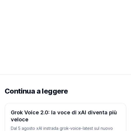
Continua a leggere
Prodotti
Grok Voice 2.0: la voce di xAI diventa più
veloce
Dal 5 agosto xAI instrada grok-voice-latest sul nuovo