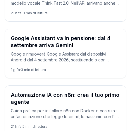
modello vocale Think Fast 2.0. Nell'API arrivano anche
video 1080p e testo-in-video.
21 h fa
·
3
min di lettura
Prodotti
Google Assistant va in pensione: dal 4
settembre arriva Gemini
Google rimuoverà Google Assistant dai dispositivi
Android dal 4 settembre 2026, sostituendolo con
Gemini. Ecco quali dispositivi sono coinvolti e le
1 g fa
·
3
min di lettura
eccezioni.
Tutorial
Automazione IA con n8n: crea il tuo primo
agente
Guida pratica per installare n8n con Docker e costruire
un'automazione che legge le email, le riassume con l'IA
e ti invia il risultato.
21 h fa
·
5
min di lettura