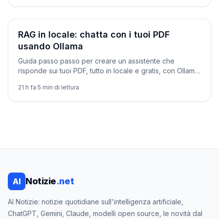
Tutorial
RAG in locale: chatta con i tuoi PDF
usando Ollama
Guida passo passo per creare un assistente che
risponde sui tuoi PDF, tutto in locale e gratis, con Ollama,
Python e un database vettoriale.
21 h fa
·
5
min di lettura
Notizie
.net
AI
AI Notizie: notizie quotidiane sull'intelligenza artificiale,
ChatGPT, Gemini, Claude, modelli open source, le novità dal